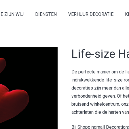
E ZIJN WIJ
DIENSTEN
VERHUUR DECORATIE
K
Life-size H
De perfecte manier om de lie
indrukwekkende life-size rod
decoraties zijn meer dan all
verbondenheid geven. Of het
bruisend winkelcentrum, onze 
achterlaten die de harten va
Bij Shoppingmall Decoration