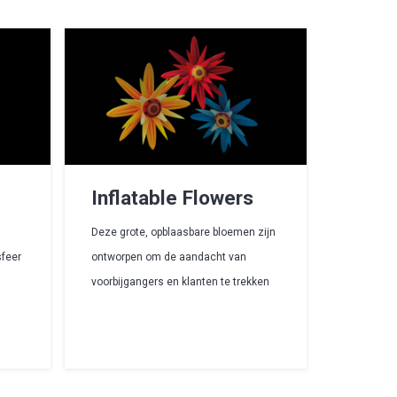
Inflatable Flowers
Flow
Deze grote, opblaasbare bloemen zijn
Ontdek de
sfeer
ontworpen om de aandacht van
handgema
voorbijgangers en klanten te trekken
uniek en k